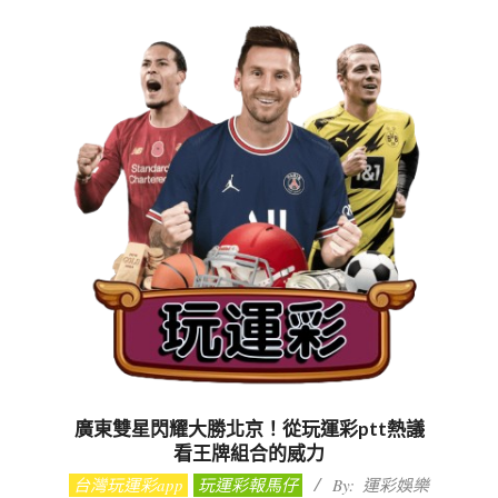
廣東雙星閃耀大勝北京！從玩運彩ptt熱議
看王牌組合的威力
2026-
台灣玩運彩app
玩運彩報馬仔
By:
運彩娛樂