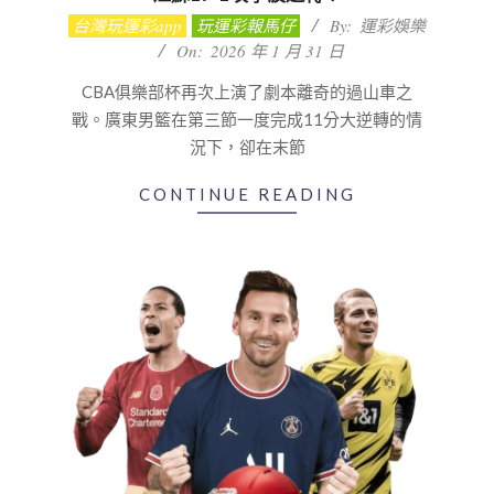
2026-
台灣玩運彩app
玩運彩報馬仔
By:
運彩娛樂
01-
On:
2026 年 1 月 31 日
31
CBA俱樂部杯再次上演了劇本離奇的過山車之
戰。廣東男籃在第三節一度完成11分大逆轉的情
況下，卻在末節
CONTINUE READING