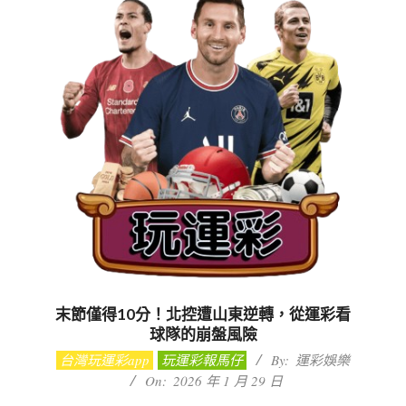
末節僅得10分！北控遭山東逆轉，從運彩看
球隊的崩盤風險
2026-
台灣玩運彩app
玩運彩報馬仔
By:
運彩娛樂
01-
On:
2026 年 1 月 29 日
29