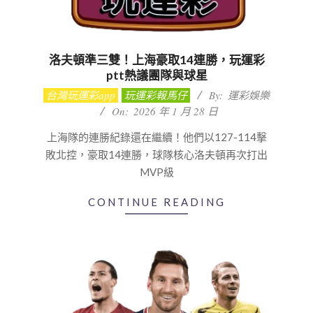
洛夫頓準三雙！上海豪取14連勝，玩運彩
ptt熱議團隊與球星
2026-
台灣玩運彩app
玩運彩報馬仔
By:
運彩娛樂
01-
On:
2026 年 1 月 28 日
28
上海隊的連勝紀錄還在繼續！他們以127-114擊
敗北控，豪取14連勝，球隊核心洛夫頓再次打出
MVP級
CONTINUE READING