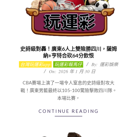
史詩級對轟！廣東6人上雙險勝四川，薩姆
納+亨特合砍64分飲恨
2026-
台灣玩運彩app
玩運彩報馬仔
By:
運彩娛樂
01-
On:
2026 年 1 月 30 日
30
CBA賽場上演了一場令人窒息的史詩級對攻大
戰！廣東男籃最終以105-100驚險擊敗四川隊。
本場比賽，
CONTINUE READING