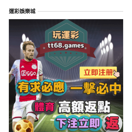
分
頁
運彩娛樂城