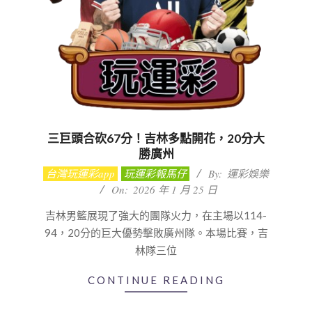
三巨頭合砍67分！吉林多點開花，20分大
勝廣州
2026-
台灣玩運彩app
玩運彩報馬仔
By:
運彩娛樂
01-
On:
2026 年 1 月 25 日
25
吉林男籃展現了強大的團隊火力，在主場以114-
94，20分的巨大優勢擊敗廣州隊。本場比賽，吉
林隊三位
CONTINUE READING