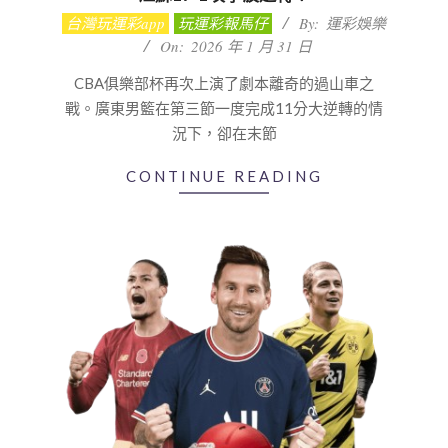
2026-
台灣玩運彩app
玩運彩報馬仔
By:
運彩娛樂
01-
On:
2026 年 1 月 31 日
31
CBA俱樂部杯再次上演了劇本離奇的過山車之
戰。廣東男籃在第三節一度完成11分大逆轉的情
況下，卻在末節
CONTINUE READING