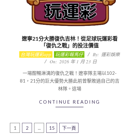
遼寧21分大勝復仇吉林！從足球玩運彩看
「復仇之戰」的投注價值
2026-
台灣玩運彩app
玩運彩報馬仔
By:
運彩娛樂
01-
On:
2026 年 1 月 23 日
23
一場酣暢淋漓的復仇之戰！遼寧隊主場以102-
81，21分的巨大優勢大勝此前曾擊敗過自己的吉
林隊。這場
CONTINUE READING
文
1
2
...
15
下一頁
章