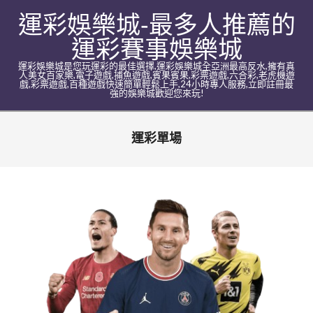
Skip
運彩娛樂城-最多人推薦的
to
運彩賽事娛樂城
content
運彩娛樂城是您玩運彩的最佳選擇,運彩娛樂城全亞洲最高反水,擁有真
人美女百家樂,電子遊戲,捕魚遊戲,賓果賓果,彩票遊戲,六合彩,老虎機遊
戲,彩票遊戲,百種遊戲快速簡單輕鬆上手,24小時專人服務,立即註冊最
強的娛樂城歡迎您來玩!
Primary
Navigation
運彩單場
Menu