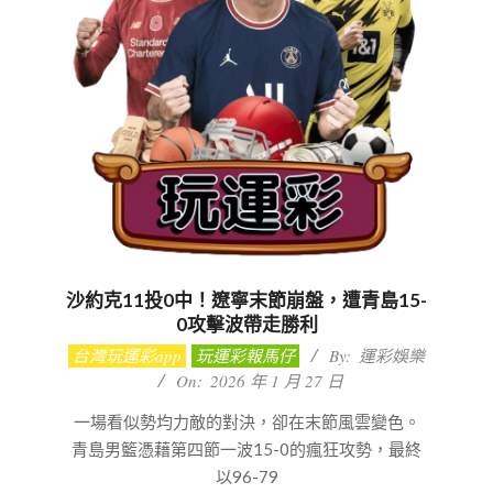
沙約克11投0中！遼寧末節崩盤，遭青島15-
0攻擊波帶走勝利
2026-
台灣玩運彩app
玩運彩報馬仔
By:
運彩娛樂
01-
On:
2026 年 1 月 27 日
27
一場看似勢均力敵的對決，卻在末節風雲變色。
青島男籃憑藉第四節一波15-0的瘋狂攻勢，最終
以96-79