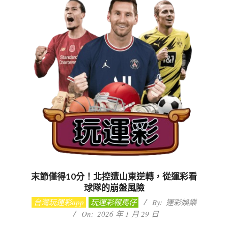
末節僅得10分！北控遭山東逆轉，從運彩看
球隊的崩盤風險
2026-
台灣玩運彩app
玩運彩報馬仔
By:
運彩娛樂
01-
On:
2026 年 1 月 29 日
29