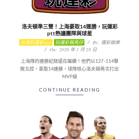
洛夫頓準三雙！上海豪取14連勝，玩運彩
ptt熱議團隊與球星
2026-
台灣玩運彩app
玩運彩報馬仔
By:
運彩娛樂
01-
On:
2026 年 1 月 28 日
28
上海隊的連勝紀錄還在繼續！他們以127-114擊
敗北控，豪取14連勝，球隊核心洛夫頓再次打出
MVP級
CONTINUE READING