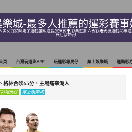
娛樂城-最多人推薦的運彩賽事
美女百家樂,電子遊戲,捕魚遊戲,賓果賓果,彩票遊戲,六合彩,老虎機遊戲,彩票遊
歡迎您來玩!
首頁
台灣玩運彩APP
玩運彩報馬仔
線上娛樂城
運動彩
Primary
Navigation
Menu
、格林合砍65分，主場痛宰湖人
運彩報馬仔
線上娛樂城