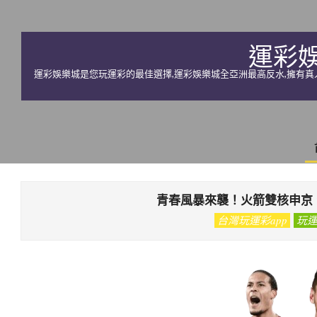
Skip
to
content
運彩
運彩娛樂城是您玩運彩的最佳選擇,運彩娛樂城全亞洲最高反水,擁有真人
青春風暴來襲！火箭雙核申京
台灣玩運彩app
玩