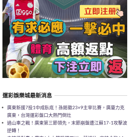
運彩娛樂城最新消息
廣東新援7投1中成臥底！孫銘徽23+9主宰比賽，廣廈力克
廣東，台灣運彩盤口大熱門倒灶
過山車之戰！廣東第三節領先，末節崩盤遭江蘇17-1攻擊波
逆轉！