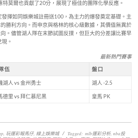
惠特莫爾也貢獻了20分，展現了極佳的團隊化學反應。
發揮如同娛樂城註冊送100，為主力的爆發奠定基礎。主
隊的勝利方向。而申京與格林的核心級數據，其價值無異於
走向。儘管湖人隊在末節試圖反撲，但巨大的分差讓比賽早
兌現。
最新熱門賽事
隊伍
盤口
湖人 vs 金州勇士
湖人 -2.5
德里 vs 拜仁慕尼黑
皇馬 PK
p
,
玩運彩報馬仔
,
線上娛樂城
Tagged:
mlb運彩分析
,
nba投