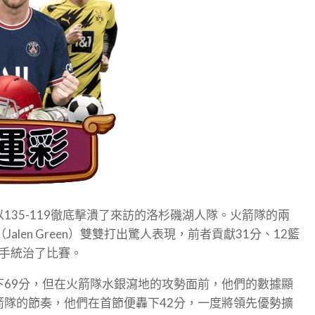
35-119徹底擊潰了來訪的洛杉磯湖人隊。火箭隊的兩
（Jalen Green）雙雙打出驚人表現，前者貢獻31分、12籃
聯手統治了比賽。
69分，但在火箭隊水銀瀉地的攻勢面前，他們的數據顯
隊的節奏，他們在首節便轟下42分，一度將領先優勢擴