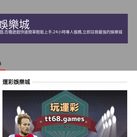
娛樂城
戲,百種遊戲快速簡單輕鬆上手,24小時專人服務,立即註冊最強的娛樂城
券
運彩娛樂城