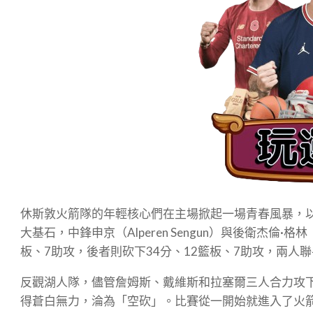
休斯敦火箭隊的年輕核心們在主場掀起一場青春風暴，以1
大基石，中鋒申京（Alperen Sengun）與後衛杰倫·格林
板、7助攻，後者則砍下34分、12籃板、7助攻，兩人
反觀湖人隊，儘管詹姆斯、戴維斯和拉塞爾三人合力攻下
得蒼白無力，淪為「空砍」。比賽從一開始就進入了火箭