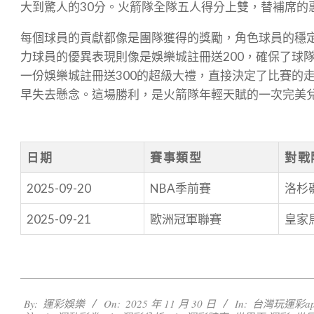
大到驚人的30分。火箭隊全隊五人得分上雙，替補席的
每個球員的貢獻都像是團隊獲得的獎勵，角色球員的穩定
力球員的優異表現則像是娛樂城註冊送200，確保了球
一份娛樂城註冊送300的超級大禮，直接決定了比賽的
早失去懸念。這場勝利，是火箭隊年輕天賦的一次完美
日期
賽事類型
對戰
2025-09-20
NBA季前賽
洛杉磯
2025-09-21
歐洲冠軍聯賽
皇家馬
2025-
By:
運彩娛樂
On:
2025 年 11 月 30 日
In:
台灣玩運彩ap
11-