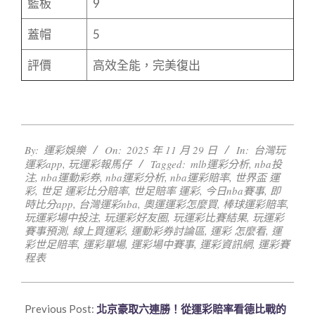
籃板
9
蓋帽
5
評價
高效全能，完美復出
2025-
By:
運彩娛樂
On:
2025 年 11 月 29 日
In:
台灣玩
11-
運彩app
,
玩運彩報馬仔
Tagged:
mlb運彩分析
,
nba投
29
注
,
nba運動彩券
,
nba運彩分析
,
nba運彩賠率
,
世界盃 運
彩
,
世足 運彩比分賠率
,
世足賠率 運彩
,
今日nba賽事
,
即
時比分app
,
台灣運彩nba
,
奧運運彩怎麼買
,
棒球運彩賠率
,
玩運彩場中投注
,
玩運彩好友圈
,
玩運彩比賽結果
,
玩運彩
賽事預測
,
線上買運彩
,
運動彩券討論區
,
運彩 怎麼看
,
運
彩世足賠率
,
運彩單場
,
運彩場中賽事
,
運彩資訊網
,
運彩賽
程表
Previous Post:
北京豪取六連勝！從運彩賠率看德比戰的