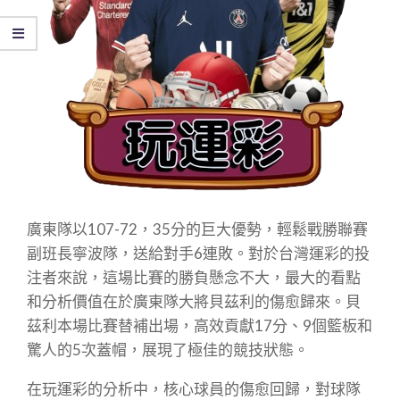
廣東隊以107-72，35分的巨大優勢，輕鬆戰勝聯賽
副班長寧波隊，送給對手6連敗。對於台灣運彩的投
注者來說，這場比賽的勝負懸念不大，最大的看點
和分析價值在於廣東隊大將貝茲利的傷愈歸來。貝
茲利本場比賽替補出場，高效貢獻17分、9個籃板和
驚人的5次蓋帽，展現了極佳的競技狀態。
在玩運彩的分析中，核心球員的傷愈回歸，對球隊