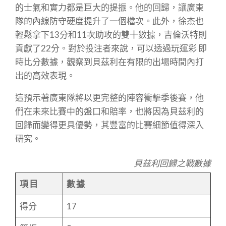
的士氣和實力都是巨大的提振。他的回歸，讓廣東
隊的內線防守硬度提升了一個檔次。此外，徐杰也
輕鬆拿下13分和11次助攻的雙十數據，吉倫沃特則
貢獻了22分。對於投注者來說，可以透過玩運彩 即
時比分數據，觀察到貝茲利在有限的出場時間內打
出的高效表現。
這預示著廣東隊將以更完整的陣容衝擊季後賽，他
們在未來比賽中的盤口和賠率，也將因為貝茲利的
回歸而變得更具優勢，其豐富的比賽細節值得深入
研究。
貝茲利回歸之戰數據
項目
數據
得分
17