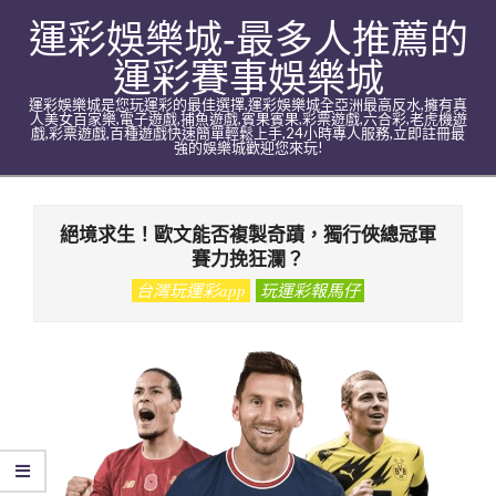
Skip
運彩娛樂城-最多人推薦的
to
運彩賽事娛樂城
content
運彩娛樂城是您玩運彩的最佳選擇,運彩娛樂城全亞洲最高反水,擁有真
人美女百家樂,電子遊戲,捕魚遊戲,賓果賓果,彩票遊戲,六合彩,老虎機遊
戲,彩票遊戲,百種遊戲快速簡單輕鬆上手,24小時專人服務,立即註冊最
強的娛樂城歡迎您來玩!
Primary
Navigation
絕境求生！歐文能否複製奇蹟，獨行俠總冠軍
Menu
賽力挽狂瀾？
台灣玩運彩app
玩運彩報馬仔