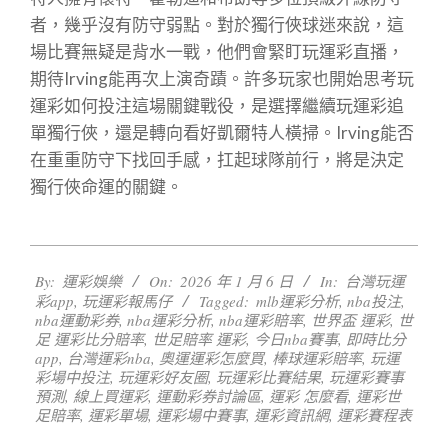
者，幾乎沒有防守弱點。對於獨行俠球迷來說，這
場比賽無疑是背水一戰，他們會緊盯玩運彩直播，
期待Irving能再次上演奇蹟。許多玩家也開始思考玩
運彩如何投注這場關鍵戰役，是選擇繼續玩運彩追
單獨行俠，還是轉向看好凱爾特人橫掃。Irving能否
在重重防守下找回手感，扛起球隊前行，將是決定
獨行俠命運的關鍵。
2026-
By:
運彩娛樂
On:
2026 年 1 月 6 日
In:
台灣玩運
01-
彩app
,
玩運彩報馬仔
Tagged:
mlb運彩分析
,
nba投注
,
06
nba運動彩券
,
nba運彩分析
,
nba運彩賠率
,
世界盃 運彩
,
世
足 運彩比分賠率
,
世足賠率 運彩
,
今日nba賽事
,
即時比分
app
,
台灣運彩nba
,
奧運運彩怎麼買
,
棒球運彩賠率
,
玩運
彩場中投注
,
玩運彩好友圈
,
玩運彩比賽結果
,
玩運彩賽事
預測
,
線上買運彩
,
運動彩券討論區
,
運彩 怎麼看
,
運彩世
足賠率
,
運彩單場
,
運彩場中賽事
,
運彩資訊網
,
運彩賽程表