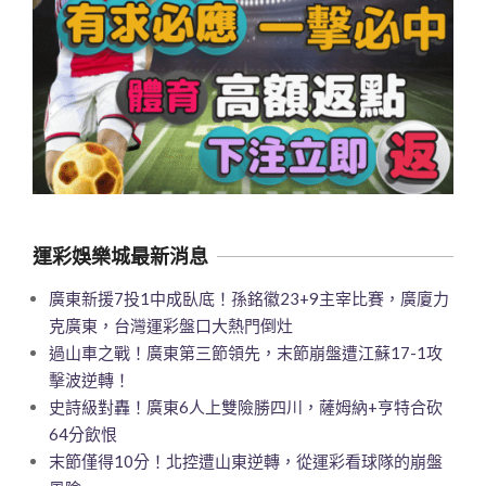
運彩娛樂城最新消息
廣東新援7投1中成臥底！孫銘徽23+9主宰比賽，廣廈力
克廣東，台灣運彩盤口大熱門倒灶
過山車之戰！廣東第三節領先，末節崩盤遭江蘇17-1攻
擊波逆轉！
史詩級對轟！廣東6人上雙險勝四川，薩姆納+亨特合砍
64分飲恨
末節僅得10分！北控遭山東逆轉，從運彩看球隊的崩盤