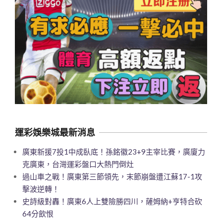
運彩娛樂城最新消息
廣東新援7投1中成臥底！孫銘徽23+9主宰比賽，廣廈力
克廣東，台灣運彩盤口大熱門倒灶
過山車之戰！廣東第三節領先，末節崩盤遭江蘇17-1攻
擊波逆轉！
史詩級對轟！廣東6人上雙險勝四川，薩姆納+亨特合砍
64分飲恨