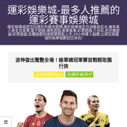
Skip
運彩娛樂城-最多人推薦的
to
運彩賽事娛樂城
content
運彩娛樂城是您玩運彩的最佳選擇,運彩娛樂城全亞洲最高反水,擁有真
人美女百家樂,電子遊戲,捕魚遊戲,賓果賓果,彩票遊戲,六合彩,老虎機遊
戲,彩票遊戲,百種遊戲快速簡單輕鬆上手,24小時專人服務,立即註冊最
強的娛樂城歡迎您來玩!
Primary
Navigation
波神復出驚艷全場！綠軍總冠軍賽首戰輕取獨
Menu
行俠
台灣玩運彩app
玩運彩報馬仔