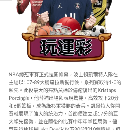
NBA總冠軍賽正式拉開帷幕，波士頓凱爾特人隊在
主場以107-89大勝達拉斯獨行俠，系列賽取得1-0的
領先。此役最大的亮點莫過於傷癒復出的Kristaps
Porziņģis，他替補出場卻表現驚艷，高效攻下20分
和6個籃板，成為綠衫軍獲勝的奇兵。凱爾特人從開
賽就展現了強大的統治力，首節便建立起17分的巨
大領先優勢，並在隨後的比賽中牢牢掌控局勢。儘
管獨行俠球星Luka Dončić攻下30分和10個籃板，但