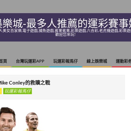
娛樂城-最多人推薦的運彩賽事
美女百家樂,電子遊戲,捕魚遊戲,賓果賓果,彩票遊戲,六合彩,老虎機遊戲,彩票遊
歡迎您來玩!
首頁
台灣玩運彩APP
玩運彩報馬仔
線上娛樂城
運動彩
Primary
Navigation
Menu
e Conley的救贖之戰
p
玩運彩報馬仔