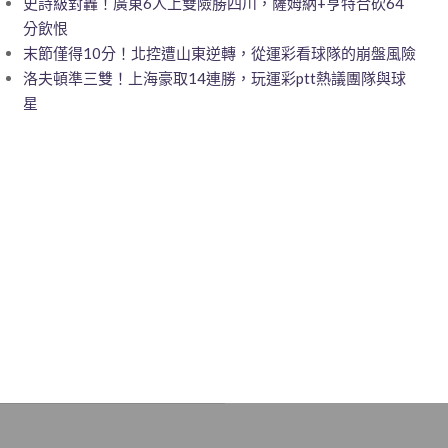
史詩級對轟！廣東6人上雙險勝四川，薩姆納+亨特合砍64
分飲恨
末節僅得10分！北控遭山東逆轉，從運彩看球隊的崩盤風險
洛夫頓準三雙！上海豪取14連勝，玩運彩ptt熱議團隊與球
星