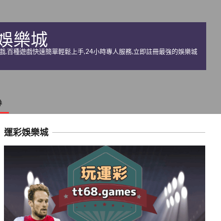
娛樂城
戲,百種遊戲快速簡單輕鬆上手,24小時專人服務,立即註冊最強的娛樂城
券
運彩娛樂城