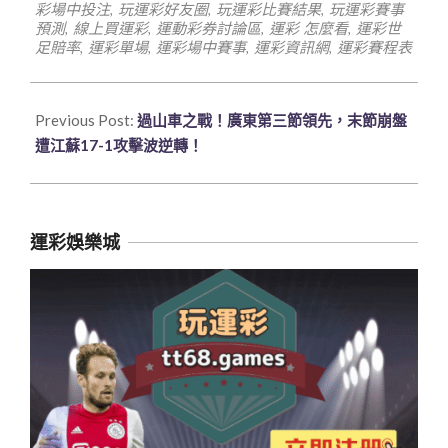
彩場中投注
,
玩運彩好友圈
,
玩運彩比賽結果
,
玩運彩賽事
預測
,
線上買運彩
,
運動彩券討論區
,
運彩 怎麼看
,
運彩世
足賠率
,
運彩單場
,
運彩場中賽事
,
運彩資訊網
,
運彩賽程表
Previous Post:
過山車之戰！廣東第三節領先，末節崩盤
遭江蘇17-1攻擊波逆轉！
運彩娛樂城