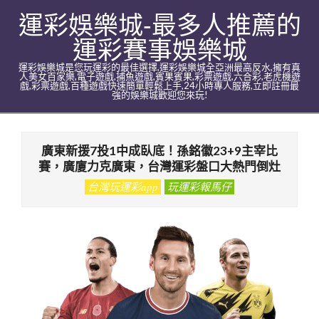
Skip
運彩娛樂城-最多人推薦的
to
運彩賽事娛樂城
content
運彩娛樂城是您玩運彩的最佳選擇,運彩娛樂城全亞洲最高反水,擁有真
人美女百家樂,電子遊戲,捕魚遊戲,賓果賓果,彩票遊戲,六合彩,老虎機遊
戲,彩票遊戲,百種遊戲快速簡單輕鬆上手,24小時專人服務,立即註冊最
強的娛樂城歡迎您來玩!
Primary
Navigation
廣東新援7投1中成臥底！孫銘徽23+9主宰比
Menu
賽，廣廈力克廣東，台灣運彩盤口大熱門倒灶
台灣玩運彩app
玩運彩報馬仔