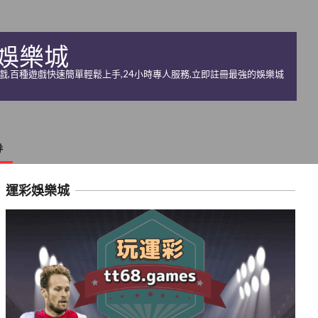
娛樂城
戲,百種遊戲快速簡單輕鬆上手,24小時專人服務,立即註冊最強的娛樂城
券
運彩娛樂城