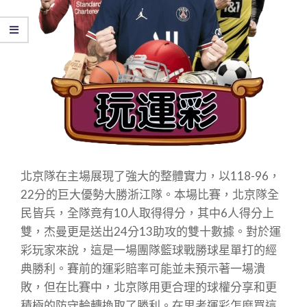
北京隊在主場展現了強大的整體實力，以118-96，
22分的巨大優勢大勝浙江隊。本場比賽，北京隊全
民皆兵，全隊竟有10人取得得分，其中6人得分上
雙，杰曼更是送出24分13助攻的雙十數據。對於運
彩玩家來說，這是一場團隊籃球戰勝球星單打的經
典勝利。賽前的運彩賠率可能並未預示著一場潰
敗，但在比賽中，北京隊用更合理的球權分享和更
積極的防守輪轉換取了勝利。在思考運彩怎麼買這