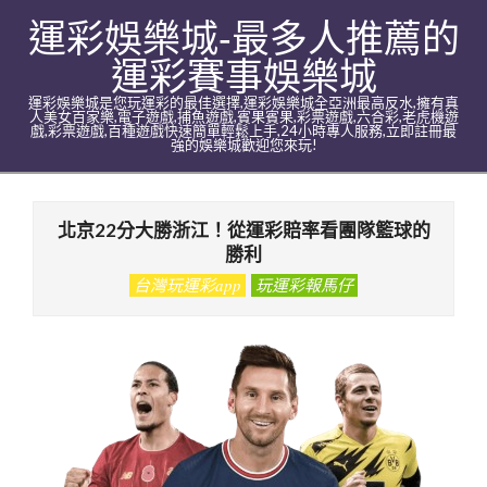
Skip
運彩娛樂城-最多人推薦的
to
運彩賽事娛樂城
content
運彩娛樂城是您玩運彩的最佳選擇,運彩娛樂城全亞洲最高反水,擁有真
人美女百家樂,電子遊戲,捕魚遊戲,賓果賓果,彩票遊戲,六合彩,老虎機遊
戲,彩票遊戲,百種遊戲快速簡單輕鬆上手,24小時專人服務,立即註冊最
強的娛樂城歡迎您來玩!
Primary
Navigation
北京22分大勝浙江！從運彩賠率看團隊籃球的
Menu
勝利
台灣玩運彩app
玩運彩報馬仔