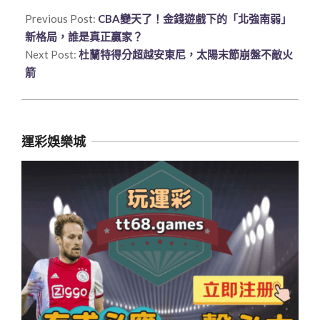
Previous Post:
CBA變天了！金錢遊戲下的「北強南弱」
新格局，誰是真正贏家？
Next Post:
杜蘭特得分超越安東尼，太陽末節崩盤不敵火
箭
運彩娛樂城