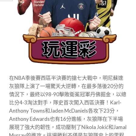
在NBA季後賽西區半決賽的搶七大戰中，明尼蘇達
灰狼隊上演了一場驚天大逆轉，在最多落後20分的
情況下，最終以98-90擊敗衛冕冠軍丹佛掘金，以總
比分4-3淘汰對手，隊史首次闖入西區決賽！Karl-
Anthony Towns和Jaden McDaniels各攻下23分，
Anthony Edwards也有16分進帳，灰狼隊在下半場
展現了強大的韌性，成功壓制了Nikola Jokić和Jamal
Murray的進攻。這場勝利不僅是灰狼隊史上的里程