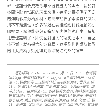
碑，也讓他們成為今年季後賽最大的黑馬。對於許
多關注體育博彩的玩家來說，這場比賽提供了豐富
的運動彩票分析素材，它完美詮釋了季後賽的激烈
與不可預測性。許多球迷在賽後紛紛討論運動彩票
哪裡買，希望能參與到這場歷史性的勝利中。這場
比賽也證明了，即使面對強大的衛冕冠軍，只要堅
持不懈，就有機會創造奇蹟。這場勝利也讓灰狼隊
的比賽成為了近期運動彩票投注的熱門選擇。
2025-
By:
運彩娛樂
On:
2025 年 10 月 15 日
In:
台灣玩
10-
運彩app
,
玩運彩報馬仔
Tagged:
mlb運彩分析
,
nba投
15
注
,
nba運動彩券
,
nba運彩分析
,
nba運彩賠率
,
世界盃 運
彩
,
世足 運彩比分賠率
,
世足賠率 運彩
,
今日nba賽事
,
即
時比分app
,
台灣運彩nba
,
奧運運彩怎麼買
,
棒球運彩賠率
,
玩運彩場中投注
,
玩運彩好友圈
,
玩運彩比賽結果
,
玩運彩
賽事預測
,
線上買運彩
,
運動彩券討論區
,
運彩 怎麼看
,
運
彩世足賠率
,
運彩單場
,
運彩場中賽事
,
運彩資訊網
,
運彩賽